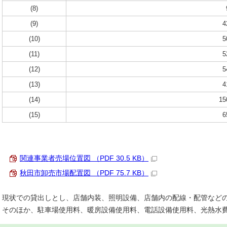
(8)
(9)
4
(10)
5
(11)
5
(12)
5
(13)
4
(14)
15
(15)
6
関連事業者売場位置図 （PDF 30.5 KB）
秋田市卸売市場配置図 （PDF 75.7 KB）
現状での貸出しとし、店舗内装、照明設備、店舗内の配線・配管など
そのほか、駐車場使用料、暖房設備使用料、電話設備使用料、光熱水