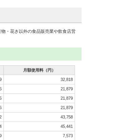
産物・花き以外の食品販売業や飲食店営
月額使用料（円）
9
32,818
6
21,879
6
21,879
6
21,879
2
43,758
4
45,441
9
7,573