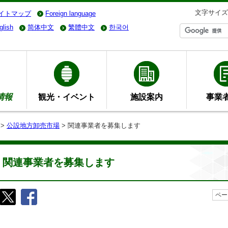
文字サイズ
イトマップ
Foreign language
glish
简体中文
繁體中文
한국어
情報
観光・イベント
施設案内
事業
>
公設地方卸売市場
> 関連事業者を募集します
関連事業者を募集します
ペー