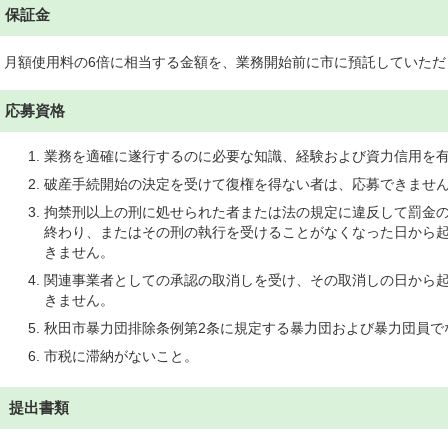
保証金
月額使用料の6倍に相当する金額を、業務開始前に市に預託していた
応募資格
業務を適確に遂行するのに必要な知識、経験および資力信用を
破産手続開始の決定を受けて復権を得ない者は、応募できませ
拘禁刑以上の刑に処せられた者または法の規定に違反して罰金
終わり、またはその刑の執行を受けることがなくなった日から起
きません。
関連事業者としての承認の取消しを受け、その取消しの日から起
きません。
秋田市暴力団排除条例第2条に規定する暴力団および暴力団員で
市税に滞納がないこと。
提出書類