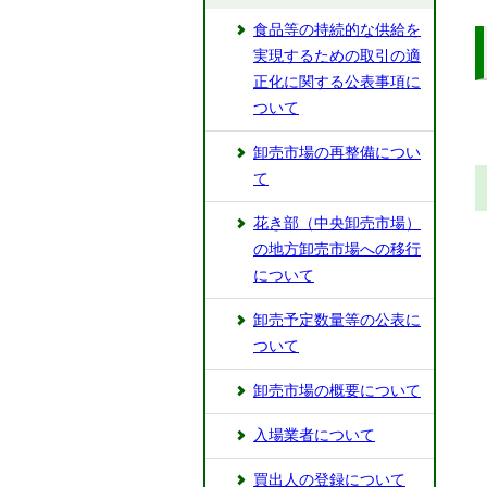
食品等の持続的な供給を
実現するための取引の適
正化に関する公表事項に
ついて
卸売市場の再整備につい
て
花き部（中央卸売市場）
の地方卸売市場への移行
について
卸売予定数量等の公表に
ついて
卸売市場の概要について
入場業者について
買出人の登録について