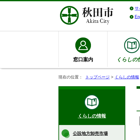
サ
En
窓口案内
くらしの
現在の位置：
トップページ
>
くらしの情報
くらしの情報
公設地方卸売市場