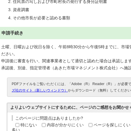
住民票の写しおよび市町村長の発行する身分証明書
資産調書
その他市長が必要と認める書類
申請手続き
土曜、日曜および祝日を除く、午前8時30分から午後5時までに、市
ださい。
申請後に審査を行い、関連事業者として適切と認めた場合は承認しま
承認後、別途、指定管理者（あきた市場マネジメント株式会社）へ施
PDFファイルをご覧いただくには、「Adobe（R） Reader（R）」が必
ズ社のサイト（新しいウィンドウ）
からダウンロード（無料）してください
よりよいウェブサイトにするために、ページのご感想をお聞かせ
このページに問題点はありましたか?
特にない
内容が分かりにくい
ページを探しにくい
多い