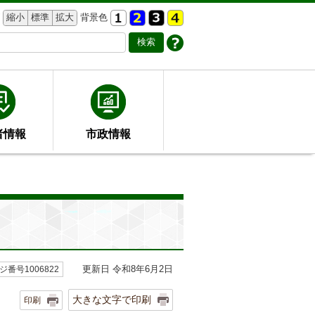
縮小
標準
拡大
背景色
者情報
市政情報
更新日 令和8年6月2日
ジ番号1006822
大きな文字で印刷
印刷