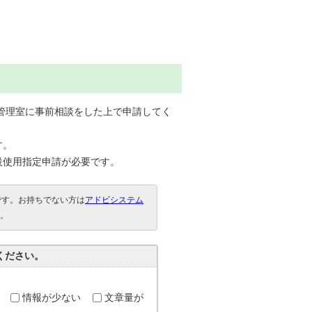
場管理室に事前相談をした上で申請してく
す。
設使用指定申請が必要です。
要です。お持ちでない方は
アドビシステム
。
ください。
情報が少ない
文章量が