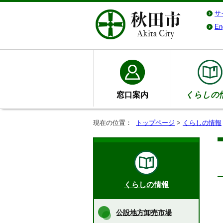
サ
En
窓口案内
くらしの
現在の位置：
トップページ
>
くらしの情報
くらしの情報
公設地方卸売市場