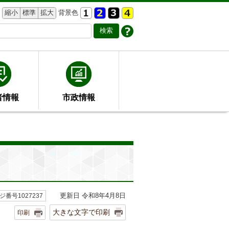
縮小
標準
拡大
背景色
者情報
市政情報
更新日 令和8年4月8日
ジ番号1027237
大きな文字で印刷
印刷