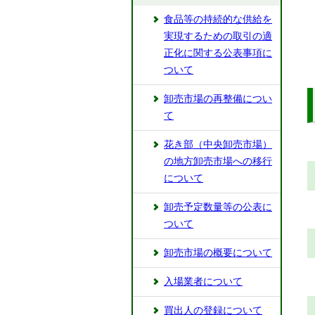
食品等の持続的な供給を
実現するための取引の適
正化に関する公表事項に
ついて
卸売市場の再整備につい
て
花き部（中央卸売市場）
の地方卸売市場への移行
について
卸売予定数量等の公表に
ついて
卸売市場の概要について
入場業者について
買出人の登録について