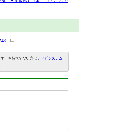
水産物部）（案） （PDF 27.0
KB）
要です。お持ちでない方は
アドビシステム
。