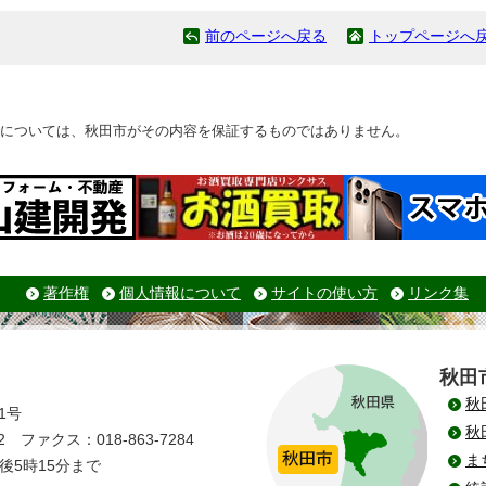
前のページへ戻る
トップページへ
については、秋田市がその内容を保証するものではありません。
著作権
個人情報について
サイトの使い方
リンク集
秋田
秋
1号
秋
 ファクス：018-863-7284
ま
後5時15分まで