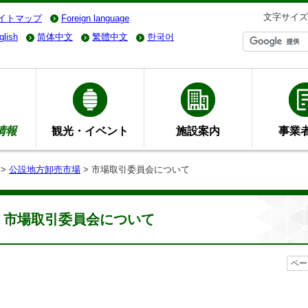
文字サイズ
イトマップ
Foreign language
glish
简体中文
繁體中文
한국어
情報
観光・イベント
施設案内
事業
>
公設地方卸売市場
> 市場取引委員会について
市場取引委員会について
ペー