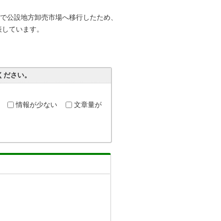
けで公設地方卸売市場へ移行したため、
表しています。
ください。
情報が少ない
文章量が