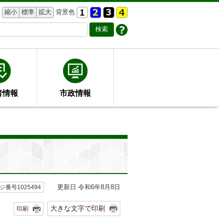
縮小
標準
拡大
背景色
者情報
市政情報
更新日 令和6年8月8日
ジ番号1025494
大きな文字で印刷
印刷