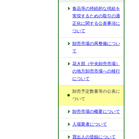
食品等の持続的な供給を
実現するための取引の適
正化に関する公表事項に
ついて
卸売市場の再整備につい
て
花き部（中央卸売市場）
の地方卸売市場への移行
について
卸売予定数量等の公表に
ついて
卸売市場の概要について
入場業者について
買出人の登録について