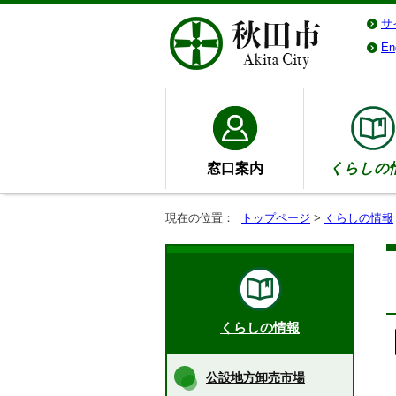
サ
En
窓口案内
くらしの
現在の位置：
トップページ
>
くらしの情報
くらしの情報
公設地方卸売市場