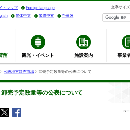
文字サイズ
イトマップ
Foreign language
glish
简体中文
繁體中文
한국어
情報
観光・イベント
施設案内
事業
>
公設地方卸売市場
> 卸売予定数量等の公表について
卸売予定数量等の公表について
ペー