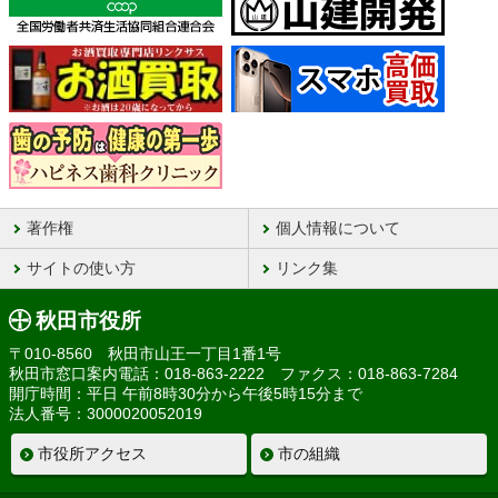
著作権
個人情報について
サイトの使い方
リンク集
秋田市役所
〒010-8560 秋田市山王一丁目1番1号
秋田市窓口案内電話：018-863-2222 ファクス：018-863-7284
開庁時間：平日 午前8時30分から午後5時15分まで
法人番号：3000020052019
市役所アクセス
市の組織