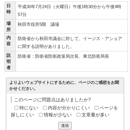
日
平成30年7月24日（火曜日）午後1時30分から午後4時
時
57分
場
秋田市役所5階 議場
所
内
防衛省から秋田市議会に対して、イージス・アショア
容
に関する説明がありました。
説
防衛省：防衛省防衛政策局次長、東北防衛局長
明
者
よりよいウェブサイトにするために、ページのご感想をお聞
かせください。
このページに問題点はありましたか?
特にない
内容が分かりにくい
ページを
探しにくい
情報が少ない
文章量が多い
送信