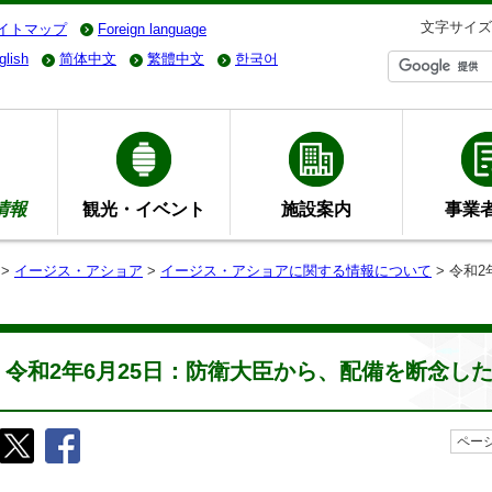
文字サイズ
イトマップ
Foreign language
glish
简体中文
繁體中文
한국어
情報
観光・イベント
施設案内
事業
>
イージス・アショア
>
イージス・アショアに関する情報について
> 令和
令和2年6月25日：防衛大臣から、配備を断念し
ページ