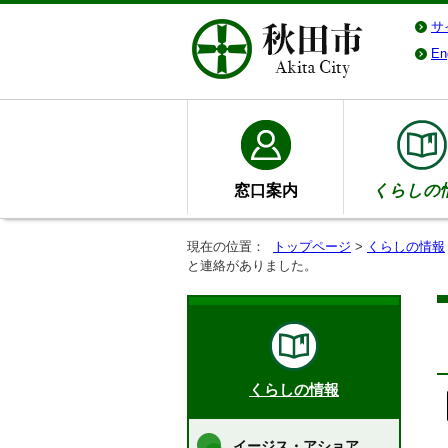
サ
En
窓口案内
くらしの
現在の位置：
トップページ
>
くらしの情報
と連絡がありました。
くらしの情報
イージス・アショア