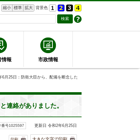
縮小
標準
拡大
背景色
者情報
市政情報
2年6月25日：防衛大臣から、配備を断念した
たと連絡がありました。
更新日 令和2年6月25日
番号1025597
大きな文字で印刷
印刷