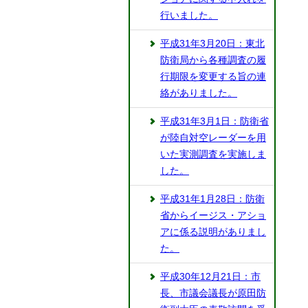
行いました。
平成31年3月20日：東北
防衛局から各種調査の履
行期限を変更する旨の連
絡がありました。
平成31年3月1日：防衛省
が陸自対空レーダーを用
いた実測調査を実施しま
した。
平成31年1月28日：防衛
省からイージス・アショ
アに係る説明がありまし
た。
平成30年12月21日：市
長、市議会議長が原田防