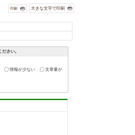
大きな文字で印刷
印刷
。
ください。
情報が少ない
文章量が