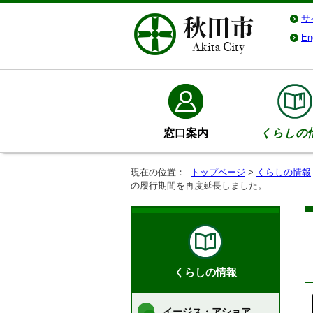
サ
En
窓口案内
くらしの
現在の位置：
トップページ
>
くらしの情報
の履行期間を再度延長しました。
くらしの情報
イージス・アショア