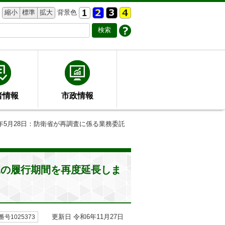
縮小
標準
拡大
背景色
者情報
市政情報
2年5月28日：防衛省が再調査に係る業務委託
託の履行期間を再度延長しま
更新日 令和6年11月27日
号1025373