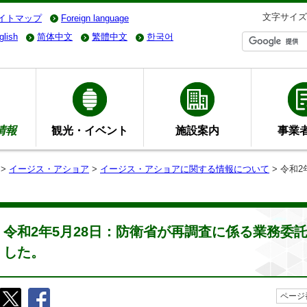
文字サイズ
イトマップ
Foreign language
glish
简体中文
繁體中文
한국어
情報
観光・イベント
施設案内
事業
>
イージス・アショア
>
イージス・アショアに関する情報について
> 令和
令和2年5月28日：防衛省が再調査に係る業務委
した。
ページ番