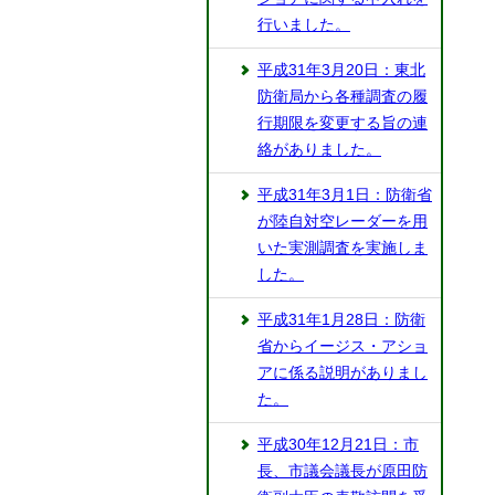
行いました。
平成31年3月20日：東北
防衛局から各種調査の履
行期限を変更する旨の連
絡がありました。
平成31年3月1日：防衛省
が陸自対空レーダーを用
いた実測調査を実施しま
した。
平成31年1月28日：防衛
省からイージス・アショ
アに係る説明がありまし
た。
平成30年12月21日：市
長、市議会議長が原田防