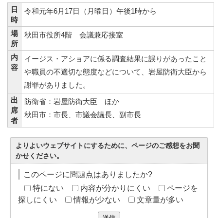
日
令和元年6月17日（月曜日）午後1時から
時
場
秋田市役所4階 会議兼応接室
所
内
イージス・アショアに係る調査結果に誤りがあったこと
容
や職員の不適切な態度などについて、岩屋防衛大臣から
謝罪がありました。
出
防衛省：岩屋防衛大臣 ほか
席
秋田市：市長、市議会議長、副市長
者
よりよいウェブサイトにするために、ページのご感想をお聞
かせください。
このページに問題点はありましたか?
特にない
内容が分かりにくい
ページを
探しにくい
情報が少ない
文章量が多い
送信