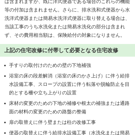
は含まれますが、既に洋式便器である場合のこれらの機能
等の付加は含まれません。さらに、排水洗和式便器から水
洗洋式便器または簡易水洗洋式便器に取り替える場合は、
当該工事のうち水洗化または簡易水洗化の部分は含まれ
ず、その費用相当額は、保険給付の対象になりません。
上記の住宅改修に付帯して必要となる住宅改修
手すりの取付けのための壁の下地補強
浴室の床の段差解消（浴室の床のかさ上げ）に伴う給排
水設備工事、スロープの設置に伴う転落や脱輪防止を目
的とする柵や立ち上がりの設置
床材の変更のための下地の補修や根太の補強または通路
面の材料の変更のための路盤の整備
扉の取替えに伴う壁または柱の改修工事
便器の取替えに伴う給排水設備工事（水洗化または簡易