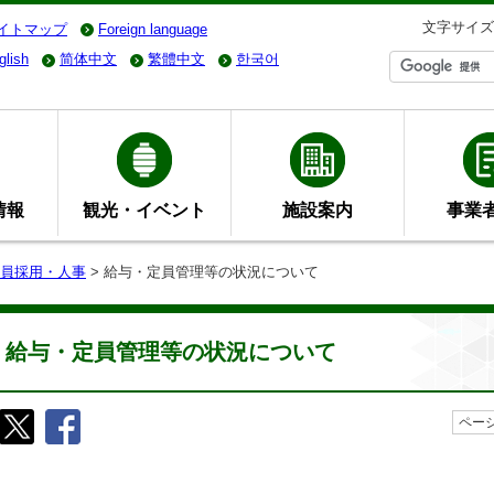
文字サイズ
イトマップ
Foreign language
glish
简体中文
繁體中文
한국어
情報
観光・イベント
施設案内
事業
員採用・人事
> 給与・定員管理等の状況について
給与・定員管理等の状況について
ページ