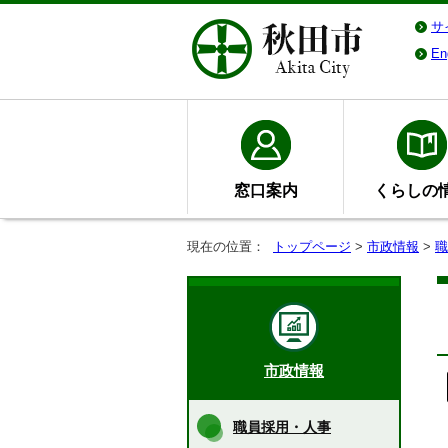
サ
En
窓口案内
くらしの
現在の位置：
トップページ
>
市政情報
>
職
市政情報
職員採用・人事