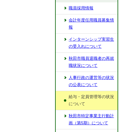
職員採用情報
会計年度任用職員募集情
報
インターンシップ実習生
の受入れについて
秋田市職員退職者の再就
職状況について
人事行政の運営等の状況
の公表について
給与・定員管理等の状況
について
秋田市特定事業主行動計
画（第5期）について