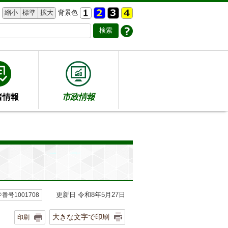
縮小
標準
拡大
背景色
者情報
市政情報
更新日 令和8年5月27日
番号1001708
大きな文字で印刷
印刷