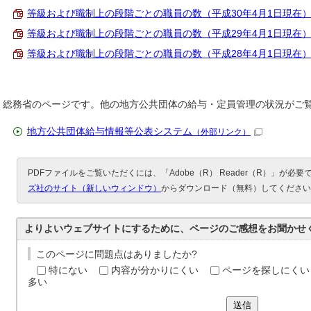
等級および職制上の段階ごとの職員の数（平成30年4月1日現在） （PD
等級および職制上の段階ごとの職員の数（平成29年4月1日現在） （PD
等級および職制上の段階ごとの職員の数（平成28年4月1日現在） （PD
総務省のページです。他の地方公共団体の給与・定員管理の状況がご
地方公共団体給与情報等公表システム
（外部リンク）
PDFファイルをご覧いただくには、「Adobe（R） Reader（R）」が必
ズ社のサイト（新しいウィンドウ）
からダウンロード（無料）してください
よりよいウェブサイトにするために、ページのご感想をお聞かせ
このページに問題点はありましたか?
特にない
内容が分かりにくい
ページを探しにくい
多い
送信