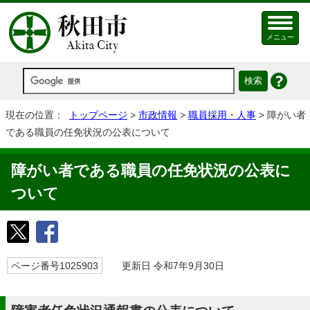
メニュー
現在の位置：
トップページ
>
市政情報
>
職員採用・人事
> 障がい者
である職員の任免状況の公表について
障がい者である職員の任免状況の公表に
ついて
ページ番号1025903
更新日 令和7年9月30日