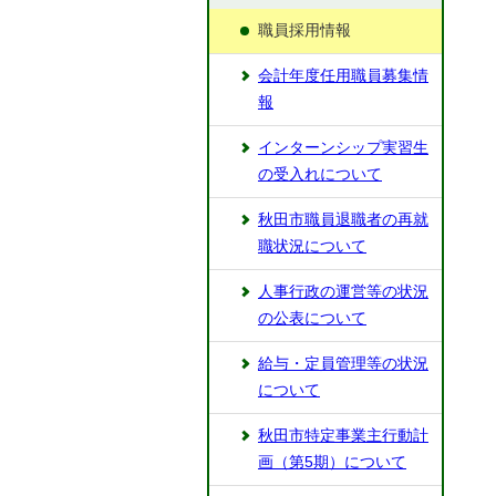
職員採用情報
会計年度任用職員募集情
報
インターンシップ実習生
の受入れについて
秋田市職員退職者の再就
職状況について
人事行政の運営等の状況
の公表について
給与・定員管理等の状況
について
秋田市特定事業主行動計
画（第5期）について