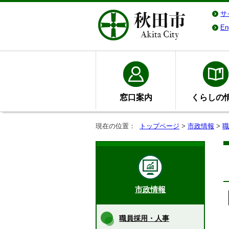
サ
En
窓口案内
くらしの
現在の位置：
トップページ
>
市政情報
>
職
市政情報
職員採用・人事