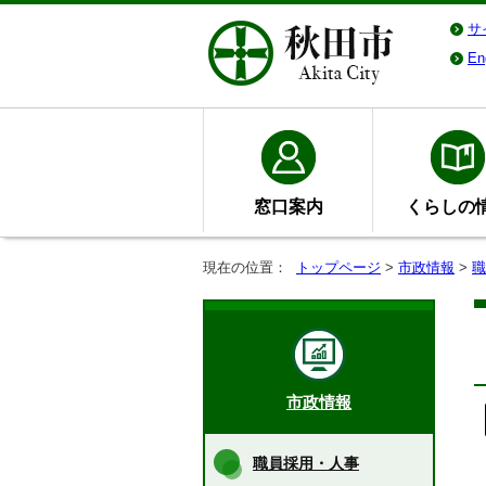
サ
En
窓口案内
くらしの
現在の位置：
トップページ
>
市政情報
>
職
市政情報
職員採用・人事