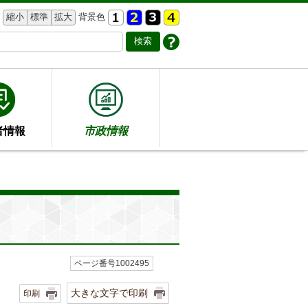
縮小
標準
拡大
背景色
者情報
市政情報
ページ番号1002495
大きな文字で印刷
印刷