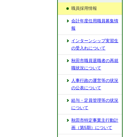
職員採用情報
会計年度任用職員募集情
報
インターンシップ実習生
の受入れについて
秋田市職員退職者の再就
職状況について
人事行政の運営等の状況
の公表について
給与・定員管理等の状況
について
秋田市特定事業主行動計
画（第5期）について