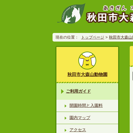
現在の位置：
トップページ
>
秋田市大森山
秋田市大森山動物園
ご利用ガイド
開園時間と入園料
園内マップ
アクセス