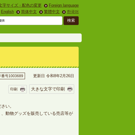
文字サイズ・配色の変更
Foreign language
English
简体中文
繁體中文
한국어
更新日 令和8年2月26日
番号1003689
大きな文字で印刷
印刷
ださい。
」、動物グッズを販売している売店等が