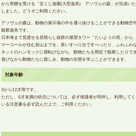
から寄贈を受ける「宝くじ遊園(大型遊具) アソヴェの森」が完成いた
しました。どうぞご利用ください。
アソヴェの森は、動物の展示場の中を通り抜けることができる動物空
観察遊具です。
日本海まで見渡せる見晴らし抜群の展望タワー「たいようの塔」から
マーコールが住む岩山までを、長いすべり台ですべったり、ふわふわ
ネットのハンモックに寝転びながら、動物たちを間近で観察したりで
遊びながら動物たちに親しみ、動物の生態を学ぶことができます。
対象年齢
3から12才用です。
ただし、6才未満の幼児については、必ず保護者が同伴し、利用してく
いる注意書を必ず読んだ上で、ご利用ください。