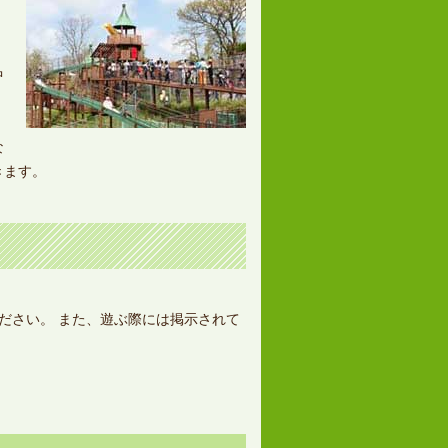
中
、
な
きます。
ださい。 また、遊ぶ際には掲示されて