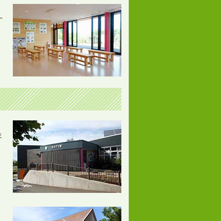
ナ
ま
。