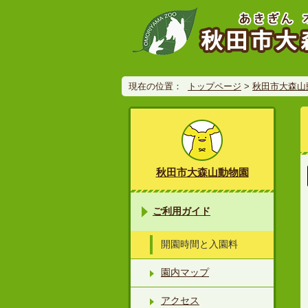
現在の位置：
トップページ
>
秋田市大森山
秋田市大森山動物園
ご利用ガイド
開園時間と入園料
園内マップ
アクセス