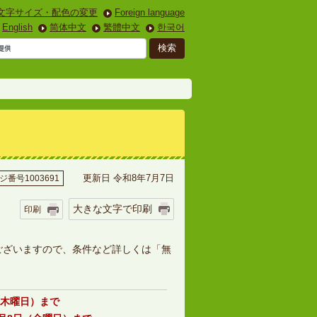
文字サイズ・配色の変更
Foreign language
English
简体中文
繁體中文
한국어
更新日 令和8年7月7日
ジ番号1003691
大きな文字で印刷
印刷
ございますので、条件など詳しくは「無
（木曜日）まで