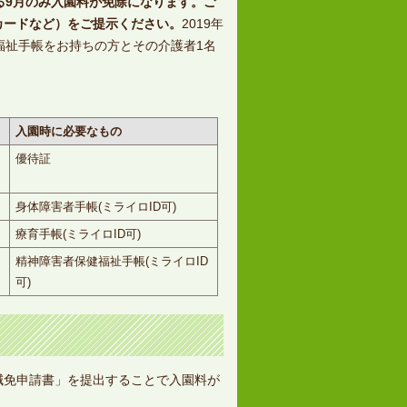
る9月のみ入園料が免除になります。ご
カードなど）をご提示ください。
2019年
福祉手帳をお持ちの方とその介護者1名
入園時に必要なもの
優待証
身体障害者手帳(ミライロID可)
療育手帳(ミライロID可)
精神障害者保健福祉手帳(ミライロID
可)
減免申請書」を提出することで入園料が