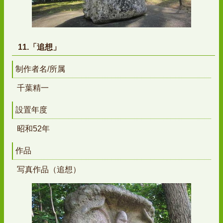
11.「追想」
制作者名/所属
千葉精一
設置年度
昭和52年
作品
写真作品（追想）