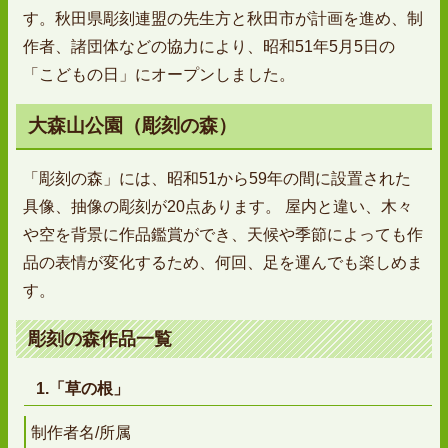
す。秋田県彫刻連盟の先生方と秋田市が計画を進め、制
作者、諸団体などの協力により、昭和51年5月5日の
「こどもの日」にオープンしました。
大森山公園（彫刻の森）
「彫刻の森」には、昭和51から59年の間に設置された
具像、抽像の彫刻が20点あります。 屋内と違い、木々
や空を背景に作品鑑賞ができ、天候や季節によっても作
品の表情が変化するため、何回、足を運んでも楽しめま
す。
彫刻の森作品一覧
1.「草の根」
制作者名/所属