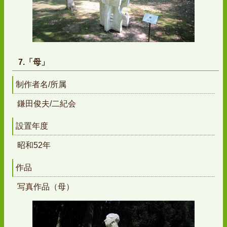
7.「母」
制作者名/所属
鎌田俊夫/二紀会
設置年度
昭和52年
作品
写真作品（母）