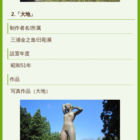
2.「大地」
制作者名/所属
三浦金之進/日彫展
設置年度
昭和51年
作品
写真作品（大地）