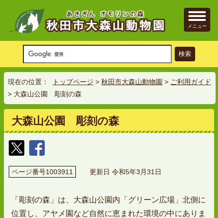
メニュー
現在の位置：
トップページ
>
秋田市大森山動物園
>
ご利用ガイド
> 大森山公園 彫刻の森
大森山公園 彫刻の森
ページ番号1003911
更新日 令和5年3月31日
「彫刻の森」は、大森山公園内「グリーン広場」北側に
位置し、アヤメ園など自然に恵まれた環境の中にありま