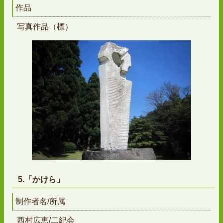
作品
写真作品（標）
5.「かけら」
制作者名/所属
西村広恵/二紀会