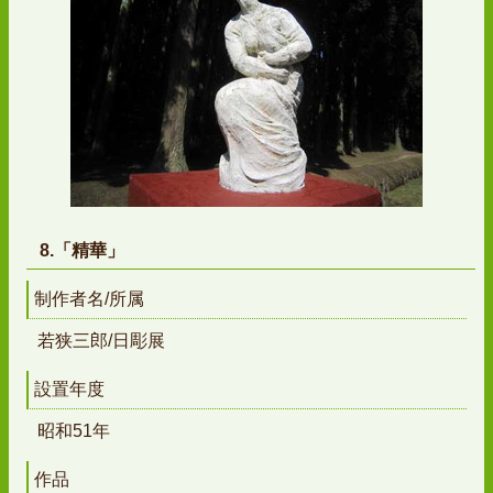
8.「精華」
制作者名/所属
若狭三郎/日彫展
設置年度
昭和51年
作品