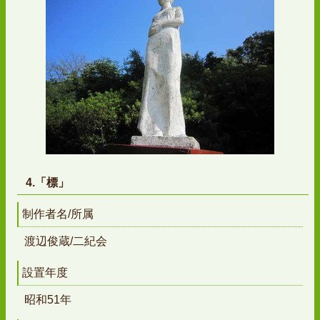
4.「標」
制作者名/所属
渡辺俊蔵/二紀会
設置年度
昭和51年