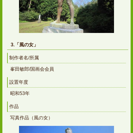
3.「風の女」
制作者名/所属
峯田敏郎/国画会会員
設置年度
昭和53年
作品
写真作品（風の女）