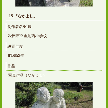
15.「なかよし」
制作者名/所属
秋田市立金足西小学校
設置年度
昭和53年
作品
写真作品（なかよし）