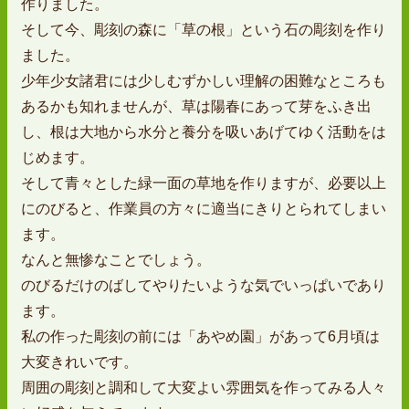
作りました。
そして今、彫刻の森に「草の根」という石の彫刻を作り
ました。
少年少女諸君には少しむずかしい理解の困難なところも
あるかも知れませんが、草は陽春にあって芽をふき出
し、根は大地から水分と養分を吸いあげてゆく活動をは
じめます。
そして青々とした緑一面の草地を作りますが、必要以上
にのびると、作業員の方々に適当にきりとられてしまい
ます。
なんと無惨なことでしょう。
のびるだけのばしてやりたいような気でいっぱいであり
ます。
私の作った彫刻の前には「あやめ園」があって6月頃は
大変きれいです。
周囲の彫刻と調和して大変よい雰囲気を作ってみる人々