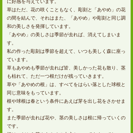
に好感を与えています。
草はただ、花の咲くこともなく、彫刻と「あやめ」の花
の間を結んで、それはまた、「あやめ」や彫刻と同じ調
和の美しさを発揮しています。
「あやめ」の美しさは季節が去れば、消えてしまいま
す。
私の作った彫刻は季節を超えて、いつも美しく森に座っ
ています。
草もあやめも季節が去れば皆、美しかった花も散り、茎
も枯れて、ただ一つ根だけが残っていきます。
草や「あやめの根」は、すべてをはらい落とした球根と
同じ意味をもっています。
根や球根は春という条件にあえば芽を出し花をさかせま
す。
また季節が去れば花や、茎の美しさは根に帰っていくの
です。