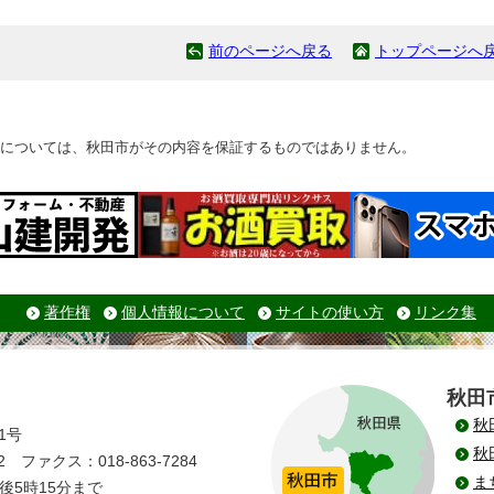
前のページへ戻る
トップページへ
については、秋田市がその内容を保証するものではありません。
著作権
個人情報について
サイトの使い方
リンク集
秋田
秋
1号
秋
 ファクス：018-863-7284
ま
後5時15分まで