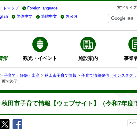
文字サイズ
イトマップ
Foreign language
glish
简体中文
繁體中文
한국어
情報
観光・イベント
施設案内
事業
>
子育て・妊娠・出産
>
秋田市子育て情報
>
子育て情報発信（インスタグラ
年度で終了）
秋田市子育て情報【ウェブサイト】（令和7年度
ペー