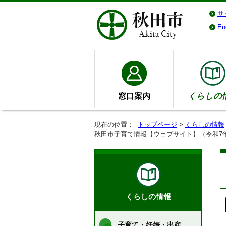
サ
En
窓口案内
くらしの
現在の位置：
トップページ
>
くらしの情報
秋田市子育て情報【ウェブサイト】（令和7
くらしの情報
子育て・妊娠・出産