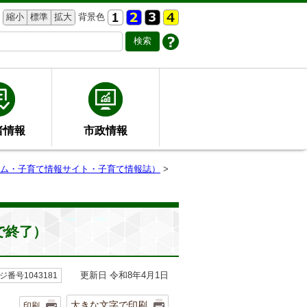
縮小
標準
拡大
背景色
者情報
市政情報
ム・子育て情報サイト・子育て情報誌）
>
で終了）
更新日 令和8年4月1日
ジ番号1043181
大きな文字で印刷
印刷