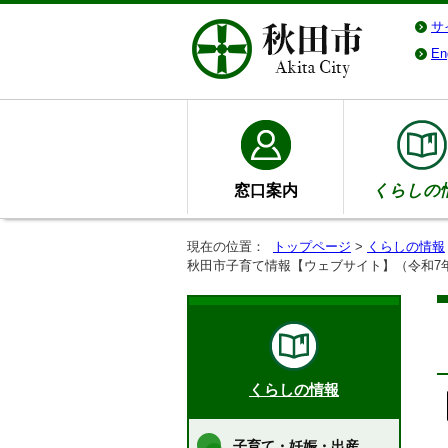
サ
En
窓口案内
くらしの
現在の位置：
トップページ
>
くらしの情報
秋田市子育て情報【ウェブサイト】（令和7
くらしの情報
子育て・妊娠・出産