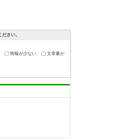
ください。
情報が少ない
文章量が