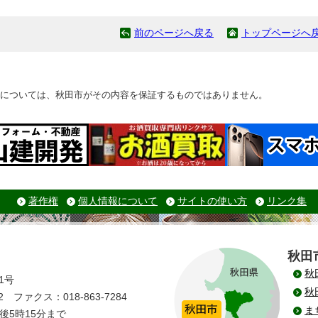
前のページへ戻る
トップページへ
については、秋田市がその内容を保証するものではありません。
著作権
個人情報について
サイトの使い方
リンク集
秋田
秋
1号
秋
 ファクス：018-863-7284
ま
後5時15分まで