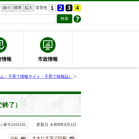
縮小
標準
拡大
背景色
者情報
市政情報
ム・子育て情報サイト・子育て情報誌）
>
で終了）
更新日 令和8年4月1日
ジ番号1043181
大きな文字で印刷
印刷