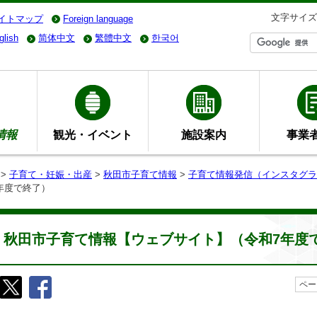
文字サイズ
イトマップ
Foreign language
glish
简体中文
繁體中文
한국어
情報
観光・イベント
施設案内
事業
>
子育て・妊娠・出産
>
秋田市子育て情報
>
子育て情報発信（インスタグラ
年度で終了）
秋田市子育て情報【ウェブサイト】（令和7年度
ペー