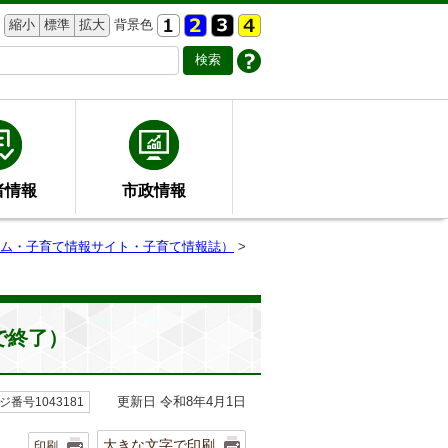
縮小
標準
拡大
背景色
者情報
市政情報
ム・子育て情報サイト・子育て情報誌）
>
で終了）
更新日 令和8年4月1日
ジ番号1043181
大きな文字で印刷
印刷