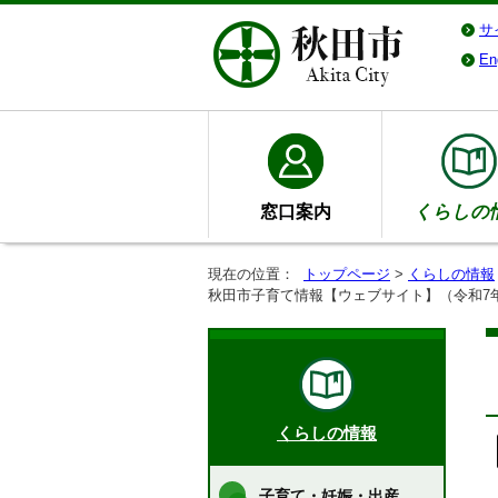
サ
En
窓口案内
くらしの
現在の位置：
トップページ
>
くらしの情報
秋田市子育て情報【ウェブサイト】（令和7
くらしの情報
子育て・妊娠・出産