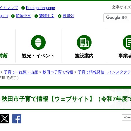
文字サイズ
イトマップ
Foreign language
glish
简体中文
繁體中文
한국어
情報
観光・イベント
施設案内
事業
>
子育て・妊娠・出産
>
秋田市子育て情報
>
子育て情報発信（インスタグラ
年度で終了）
秋田市子育て情報【ウェブサイト】（令和7年度
ペー