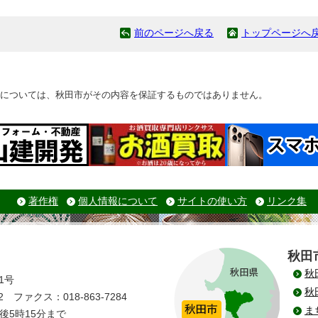
前のページへ戻る
トップページへ
については、秋田市がその内容を保証するものではありません。
著作権
個人情報について
サイトの使い方
リンク集
秋田
秋
1号
秋
 ファクス：018-863-7284
ま
後5時15分まで