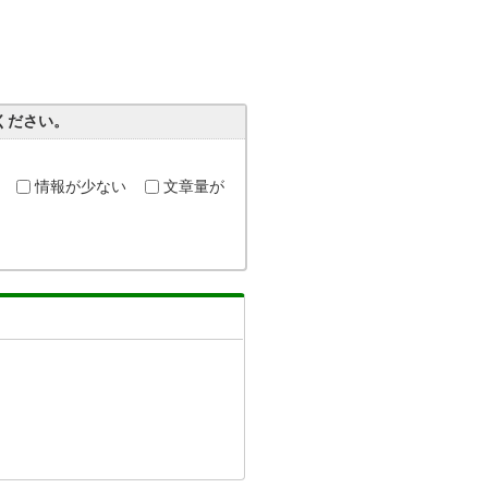
ください。
情報が少ない
文章量が