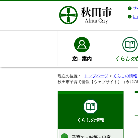
サ
En
窓口案内
くらしの
現在の位置：
トップページ
>
くらしの情報
秋田市子育て情報【ウェブサイト】（令和7
くらしの情報
子育て・妊娠・出産