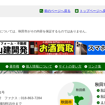
前のページへ戻る
トップページへ
については、秋田市がその内容を保証するものではありません。
著作権
個人情報について
サイトの使い方
リンク集
秋田
秋
1号
秋
 ファクス：018-863-7284
ま
後5時15分まで