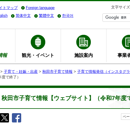
文字サイズ
イトマップ
Foreign language
glish
简体中文
繁體中文
한국어
情報
観光・イベント
施設案内
事業
>
子育て・妊娠・出産
>
秋田市子育て情報
>
子育て情報発信（インスタグラ
年度で終了）
秋田市子育て情報【ウェブサイト】（令和7年度
ペー