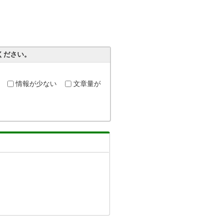
ください。
情報が少ない
文章量が