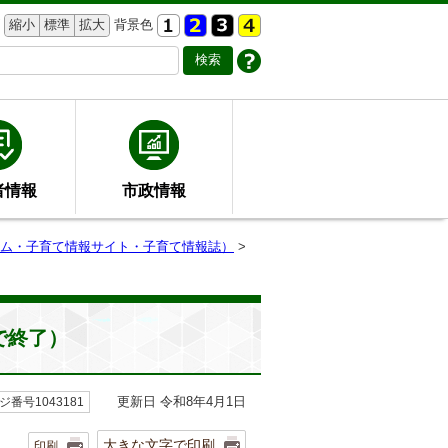
縮小
標準
拡大
背景色
者情報
市政情報
ム・子育て情報サイト・子育て情報誌）
>
で終了）
更新日 令和8年4月1日
ジ番号1043181
大きな文字で印刷
印刷