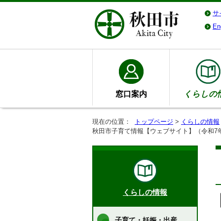
サ
En
窓口案内
くらしの
現在の位置：
トップページ
>
くらしの情報
秋田市子育て情報【ウェブサイト】（令和7
くらしの情報
子育て・妊娠・出産