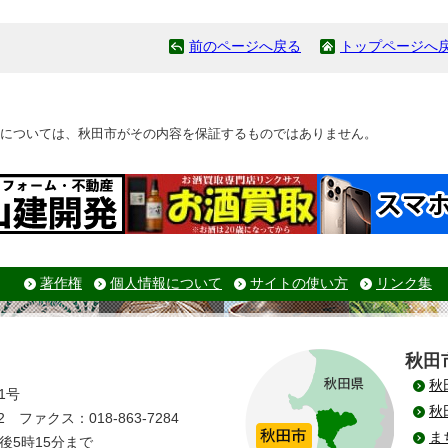
前のページへ戻る
トップページへ
については、秋田市がその内容を保証するものではありません。
著作権
個人情報について
サイトの使い方
リンク集
秋田
秋
1号
秋
 ファクス：018-863-7284
ま
後5時15分まで