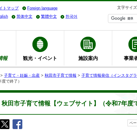
文字サイズ
イトマップ
Foreign language
glish
简体中文
繁體中文
한국어
情報
観光・イベント
施設案内
事業
>
子育て・妊娠・出産
>
秋田市子育て情報
>
子育て情報発信（インスタグラ
年度で終了）
秋田市子育て情報【ウェブサイト】（令和7年度
ペー