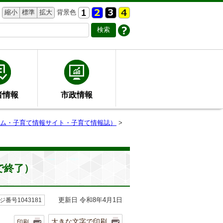
縮小
標準
拡大
背景色
者情報
市政情報
ム・子育て情報サイト・子育て情報誌）
>
で終了）
更新日 令和8年4月1日
ジ番号1043181
大きな文字で印刷
印刷