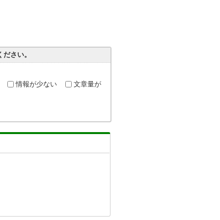
ください。
情報が少ない
文章量が