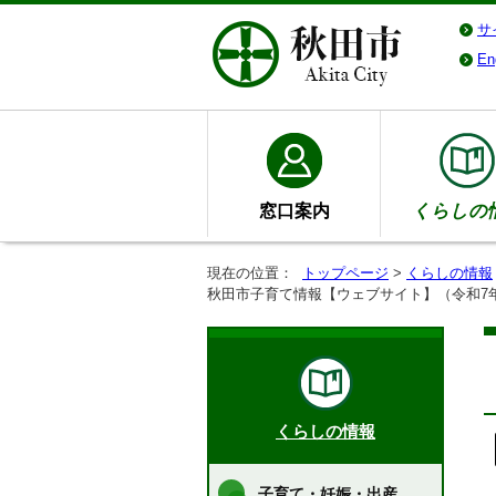
サ
En
窓口案内
くらしの
現在の位置：
トップページ
>
くらしの情報
秋田市子育て情報【ウェブサイト】（令和7
くらしの情報
子育て・妊娠・出産