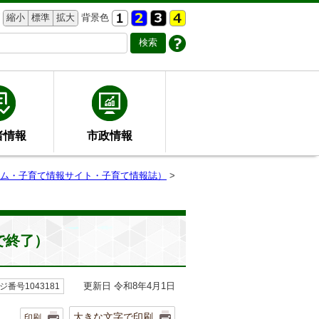
縮小
標準
拡大
背景色
者情報
市政情報
ム・子育て情報サイト・子育て情報誌）
>
で終了）
更新日 令和8年4月1日
ジ番号1043181
大きな文字で印刷
印刷