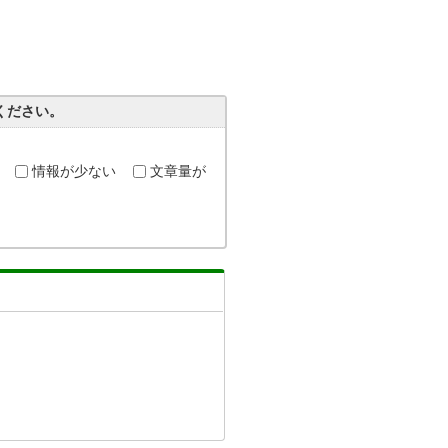
ください。
情報が少ない
文章量が