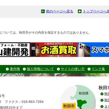
前のページへ戻る
トップページへ
については、秋田市がその内容を保証するものではありません。
著作権
個人情報について
サイトの使い方
リンク集
秋田
秋
1号
秋
 ファクス：018-863-7284
ま
後5時15分まで