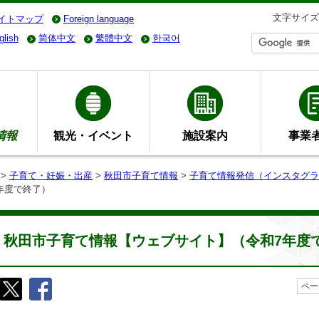
文字サイズ
イトマップ
Foreign language
glish
简体中文
繁體中文
한국어
情報
観光・イベント
施設案内
事業
>
子育て・妊娠・出産
>
秋田市子育て情報
>
子育て情報発信（インスタグラ
年度で終了）
秋田市子育て情報【ウェブサイト】（令和7年度
ペー