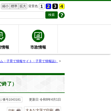
縮小
標準
拡大
背景色
者情報
市政情報
ム・子育て情報サイト・子育て情報誌）
>
で終了）
更新日 令和8年4月1日
ジ番号1043181
大きな文字で印刷
印刷