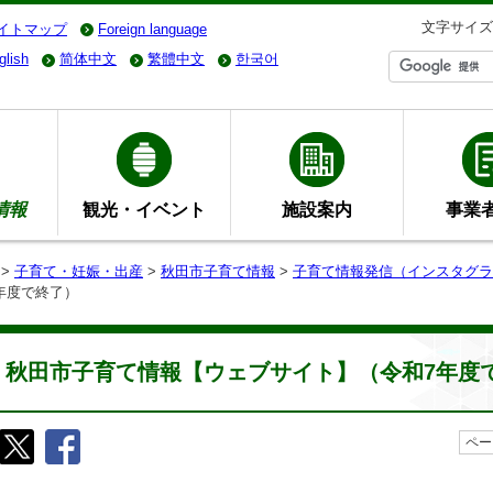
文字サイズ
イトマップ
Foreign language
glish
简体中文
繁體中文
한국어
情報
観光・イベント
施設案内
事業
>
子育て・妊娠・出産
>
秋田市子育て情報
>
子育て情報発信（インスタグラ
年度で終了）
秋田市子育て情報【ウェブサイト】（令和7年度
ペー