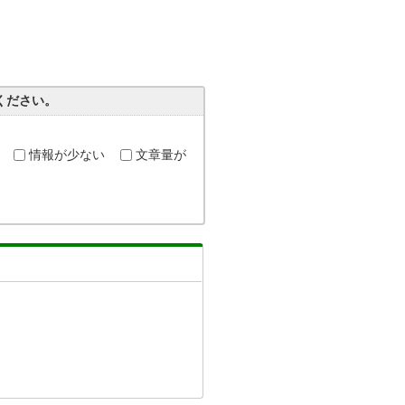
ください。
情報が少ない
文章量が