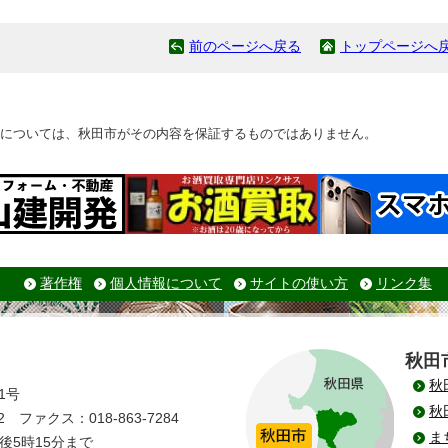
前のページへ戻る
トップページへ
については、秋田市がその内容を保証するものではありません。
著作権
個人情報について
サイトの使い方
リンク集
秋田
秋
1号
秋
 ファクス：018-863-7284
ま
後5時15分まで