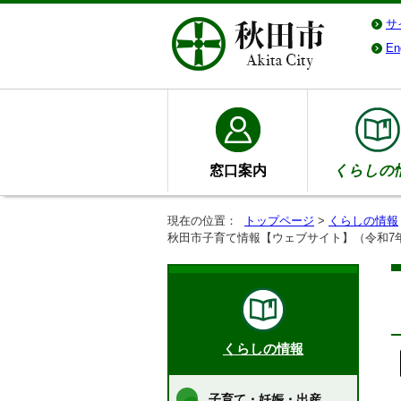
サ
En
窓口案内
くらしの
現在の位置：
トップページ
>
くらしの情報
秋田市子育て情報【ウェブサイト】（令和7
くらしの情報
子育て・妊娠・出産