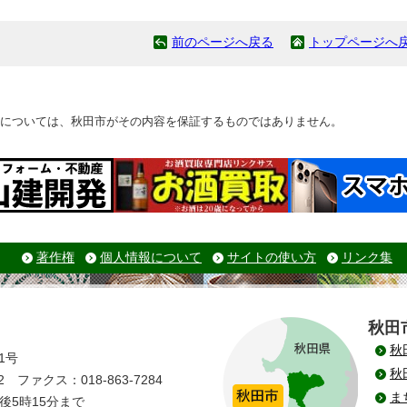
前のページへ戻る
トップページへ
については、秋田市がその内容を保証するものではありません。
著作権
個人情報について
サイトの使い方
リンク集
秋田
秋
1号
秋
 ファクス：018-863-7284
ま
後5時15分まで