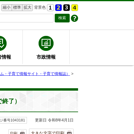
縮小
標準
拡大
背景色
者情報
市政情報
ム・子育て情報サイト・子育て情報誌）
>
で終了）
更新日 令和8年4月1日
ジ番号1043181
大きな文字で印刷
印刷