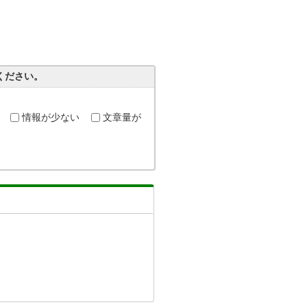
ください。
情報が少ない
文章量が