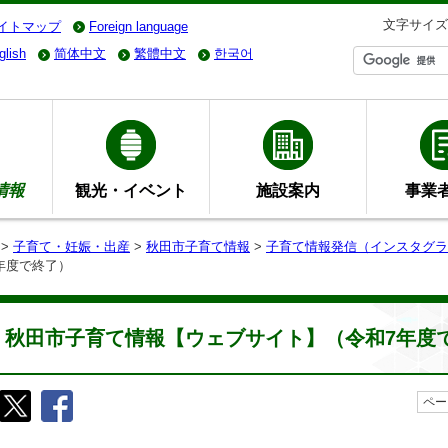
文字サイズ
イトマップ
Foreign language
glish
简体中文
繁體中文
한국어
情報
観光・イベント
施設案内
事業
>
子育て・妊娠・出産
>
秋田市子育て情報
>
子育て情報発信（インスタグラ
年度で終了）
秋田市子育て情報【ウェブサイト】（令和7年度
ペー