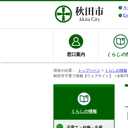
サ
En
窓口案内
くらしの
現在の位置：
トップページ
>
くらしの情報
秋田市子育て情報【ウェブサイト】（令和7
くらしの情報
子育て・妊娠・出産