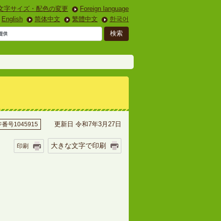
文字サイズ・配色の変更
Foreign language
English
简体中文
繁體中文
한국어
更新日 令和7年3月27日
番号1045915
大きな文字で印刷
印刷