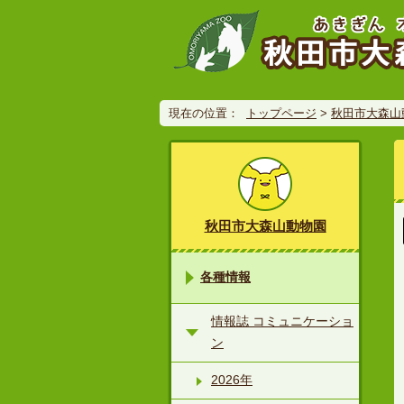
現在の位置：
トップページ
>
秋田市大森山
秋田市大森山動物園
各種情報
情報誌 コミュニケーショ
ン
2026年