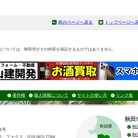
前のページへ戻る
トップページへ
については、秋田市がその内容を保証するものではありません。
著作権
個人情報について
サイトの使い方
リンク集
秋田
秋
1号
秋
 ファクス：018-863-7284