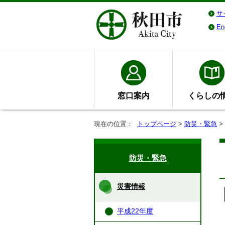
サ
En
窓口案内
くらしの
現在の位置：
トップページ
>
防災・緊急
>
防災・緊急
災害情報
平成22年度