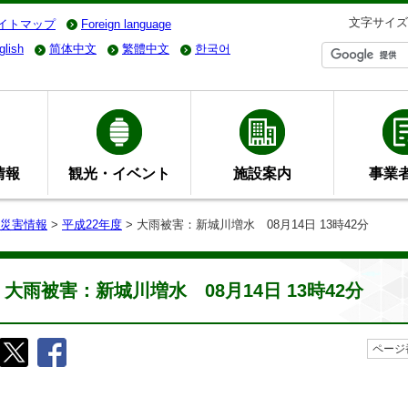
文字サイズ
イトマップ
Foreign language
glish
简体中文
繁體中文
한국어
情報
観光・イベント
施設案内
事業
災害情報
>
平成22年度
> 大雨被害：新城川増水 08月14日 13時42分
大雨被害：新城川増水 08月14日 13時42分
ページ番