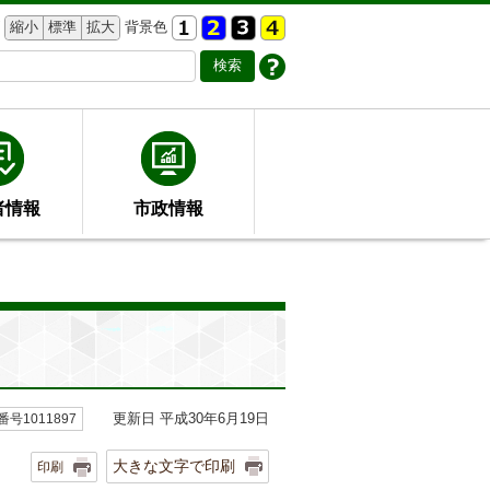
縮小
標準
拡大
背景色
者情報
市政情報
更新日 平成30年6月19日
号1011897
大きな文字で印刷
印刷