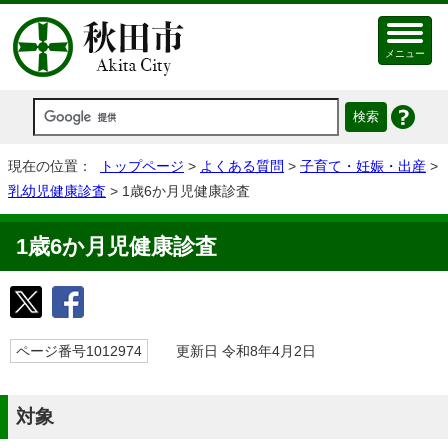
メニュー
現在の位置：
トップページ
>
よくある質問
>
子育て・妊娠・出産
>
乳幼児健康診査
> 1歳6か月児健康診査
1歳6か月児健康診査
ページ番号1012974
更新日 令和8年4月2日
対象