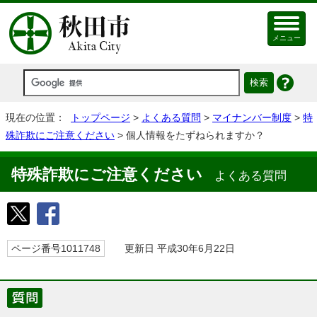
メニュー
現在の位置：
トップページ
>
よくある質問
>
マイナンバー制度
>
特
殊詐欺にご注意ください
> 個人情報をたずねられますか？
特殊詐欺にご注意ください
よくある質問
ページ番号1011748
更新日 平成30年6月22日