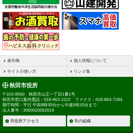
著作権
個人情報について
サイトの使い方
リンク集
秋田市役所
〒010-8560 秋田市山王一丁目1番1号
秋田市窓口案内電話：018-863-2222 ファクス：018-863-7284
開庁時間：平日 午前8時30分から午後5時15分まで
法人番号：3000020052019
市役所アクセス
市の組織