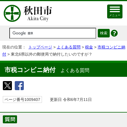
メニュー
現在の位置：
トップページ
>
よくある質問
>
税金
>
市税コンビニ納
付
> 東北6県以外の郵便局で納付したいのですが？
市税コンビニ納付
よくある質問
ページ番号1009407
更新日 令和6年7月11日