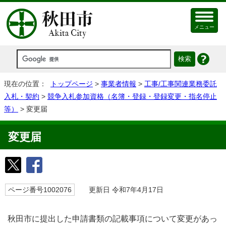
メニュー
現在の位置：
トップページ
>
事業者情報
>
工事/工事関連業務委託
入札・契約
>
競争入札参加資格（名簿・登録・登録変更・指名停止
等）
> 変更届
変更届
ページ番号1002076
更新日 令和7年4月17日
秋田市に提出した申請書類の記載事項について変更があっ