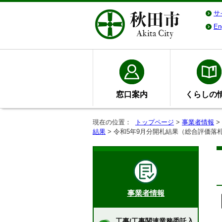
サ
En
窓口案内
くらしの
現在の位置：
トップページ
>
事業者情報
>
結果
> 令和5年9月分開札結果（総合評価落
事業者情報
工事/工事関連業務委託入