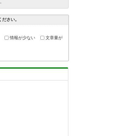
。
ください。
情報が少ない
文章量が