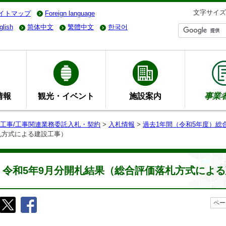
文字サイズ
イトマップ
Foreign language
glish
简体中文
繁體中文
한국어
情報
観光・イベント
施設案内
事業
工事/工事関連業務委託入札・契約
>
入札情報
>
過去1年間（令和5年度）総
札方式による建設工事）
令和5年9月分開札結果（総合評価落札方式によ
ペー