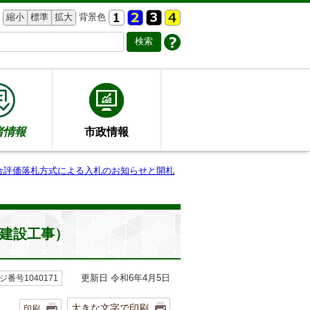
縮小
標準
拡大
背景色
者情報
市政情報
合評価落札方式による入札のお知らせと開札
る建設工事）
更新日 令和6年4月5日
ジ番号1040171
大きな文字で印刷
印刷