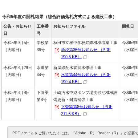
令和5年度の開札結果（総合評価落札方式による建設工事）
公告・お知らせ
工事番
お知らせファイル
開札日
日
号
令和5年9月5日
学校第
秋田市立桜中学校昇降機棟増築工事
令和5年9
（火曜日）
36号
学校第36号お知らせ （PDF
（水曜日
190.5 KB）
令和5年8月29日
水道第
新屋線配水管漏水修理工事
令和5年9
（火曜日）
44号
水道第44号お知らせ （PDF
（水曜日
190.4 KB）
令和5年8月8日
下管渠
土崎汚水中継ポンプ場沈砂池機械設
令和5年
（火曜日）
第8号
備更新・耐震補強工事
（水曜日
下管渠第8号お知らせ （PDF
211.6 KB）
PDFファイルをご覧いただくには、「Adobe（R） Reader（R）」が必