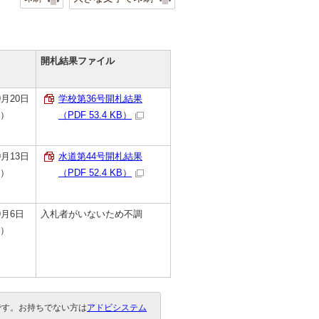
開札結果ファイル
月20日
学校第36号開札結果
）
（PDF 53.4 KB）
月13日
水道第44号開札結果
）
（PDF 52.4 KB）
9月6日
入札者がいないため不調
）
要です。お持ちでない方は
アドビシステム