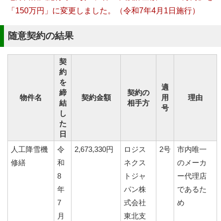
「150万円」に変更しました。（令和7年4月1日施行）
随意契約の結果
契
約
を
適
締
契約の
物件名
契約金額
用
理由
結
相手方
号
し
た
日
人工降雪機
令
2,673,330円
ロジス
2号
市内唯一
修繕
和
ネクス
のメーカ
8
トジャ
ー代理店
年
パン株
であるた
7
式会社
め
月
東北支