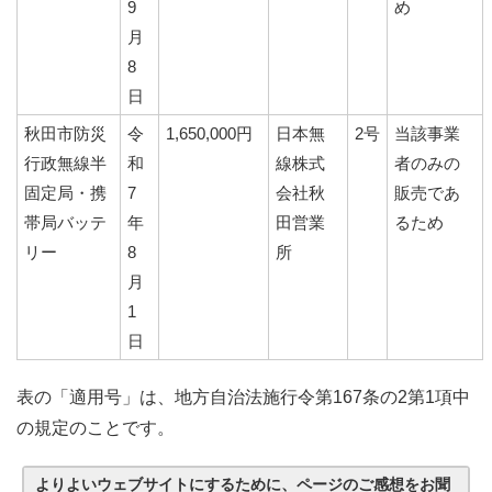
9
め
月
8
日
秋田市防災
令
1,650,000円
日本無
2号
当該事業
行政無線半
和
線株式
者のみの
固定局・携
7
会社秋
販売であ
帯局バッテ
年
田営業
るため
リー
8
所
月
1
日
表の「適用号」は、地方自治法施行令第167条の2第1項中
の規定のことです。
よりよいウェブサイトにするために、ページのご感想をお聞