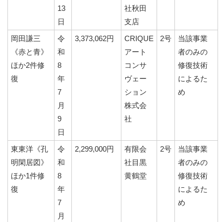
13
社秋田
日
支店
岡田謙三
令
3,373,062円
CRIQUE
2号
当該事業
《赤と青》
和
アート
者のみの
ほか2件修
8
コンサ
修復技術
復
年
ヴェー
によるた
7
ション
め
月
株式会
9
社
日
東東洋《孔
令
2,299,000円
有限会
2号
当該事業
明閑居図》
和
社目黒
者のみの
ほか1件修
8
黄鶴堂
修復技術
復
年
によるた
7
め
月