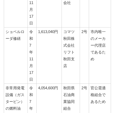
11
会社
月
17
日
ショベルロ
令
1,613,040円
コマツ
2号
市内唯一
ーダ修繕
和
秋田株
のメーカ
7
式会社
ー代理店
年
リフト
であるた
11
秋田支
め
月
店
17
日
非常用発電
令
4,054,600円
秋田県
2号
官公需適
設備（ガス
和
石油商
格組合で
タービン）
7
業協同
あるため
の燃料油
年
組合