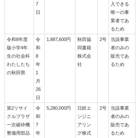
7
入できる
日
唯一の事
業者であ
るため
令和8年度
令
1,887,600円
秋田協
2号
当該事業
版小学4年
和
同書籍
者のみの
生の社会科
8
株式会
販売であ
わたしたち
年
社
るため
の秋田県
1
月
26
日
第2リサイ
令
5,280,000円
日鉄エ
2号
当該事業
クルプラザ
和
ンジニ
者のみの
一次破砕機
7
アリン
販売であ
整備用部品
年
グ株式
るため