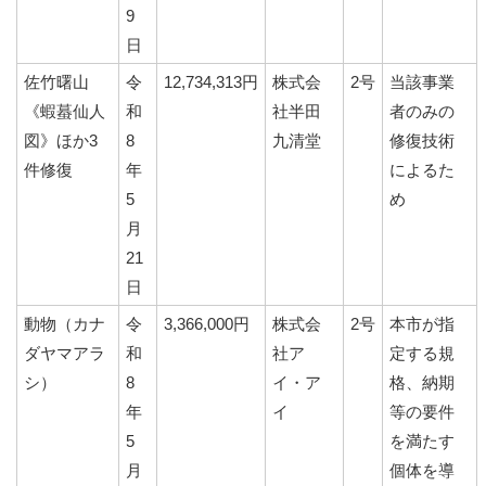
9
日
佐竹曙山
令
12,734,313円
株式会
2号
当該事業
《蝦蟇仙人
和
社半田
者のみの
図》ほか3
8
九清堂
修復技術
件修復
年
によるた
5
め
月
21
日
動物（カナ
令
3,366,000円
株式会
2号
本市が指
ダヤマアラ
和
社ア
定する規
シ）
8
イ・ア
格、納期
年
イ
等の要件
5
を満たす
月
個体を導