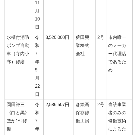
11
月
10
日
水槽付消防
令
3,520,000円
猿田興
2号
市内唯一
ポンプ自動
和
業株式
のメーカ
車（寺内小
7
会社
ー代理店
隊）修繕
年
であるた
9
め
月
22
日
岡田謙三
令
2,586,507円
森絵画
2号
当該事業
《白と黒》
和
保存修
者のみの
ほか1件修
7
復工房
修復技術
復
年
によるた