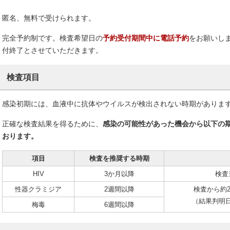
匿名、無料で受けられます。
完全予約制です。検査希望日の
予約受付期間中に電話予約
をお願いし
付終了とさせていただきます。
検査項目
感染初期には、血液中に抗体やウイルスが検出されない時期がありま
正確な検査結果を得るために、
感染の可能性があった機会から以下の
おります。
項目
検査を推奨する時期
HIV
3か月以降
検査
性器クラミジア
2週間以降
検査から約
（結果判明
梅毒
6週間以降