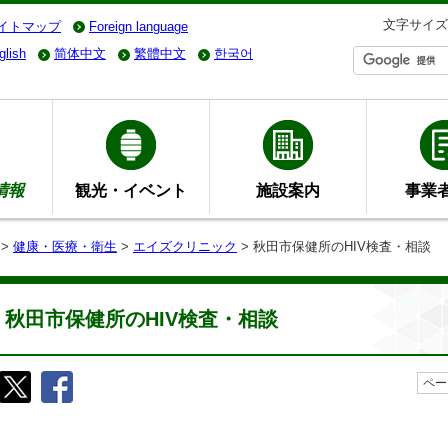
文字サイズ
イトマップ
Foreign language
glish
简体中文
繁體中文
한국어
情報
観光・イベント
施設案内
事業
>
健康・医療・衛生
>
エイズクリニック
> 秋田市保健所のHIV検査・相談
秋田市保健所のHIV検査・相談
ペー