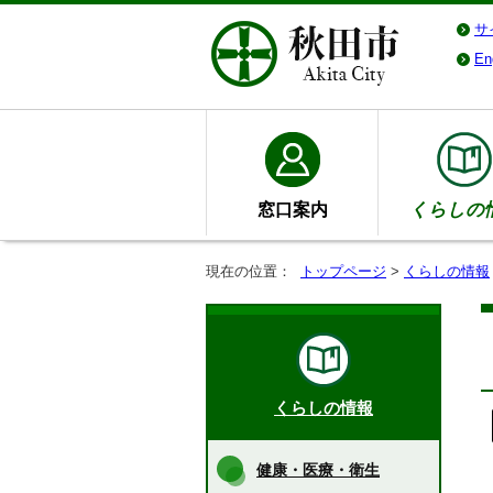
サ
En
窓口案内
くらしの
現在の位置：
トップページ
>
くらしの情報
くらしの情報
健康・医療・衛生