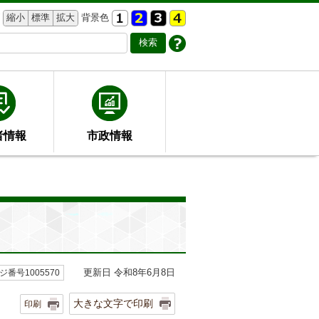
縮小
標準
拡大
背景色
者情報
市政情報
更新日 令和8年6月8日
ジ番号1005570
大きな文字で印刷
印刷