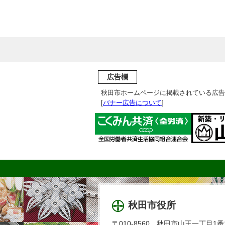
広告欄
秋田市ホームページに掲載されている広告
[
バナー広告について
]
秋田市役所
〒010-8560 秋田市山王一丁目1番