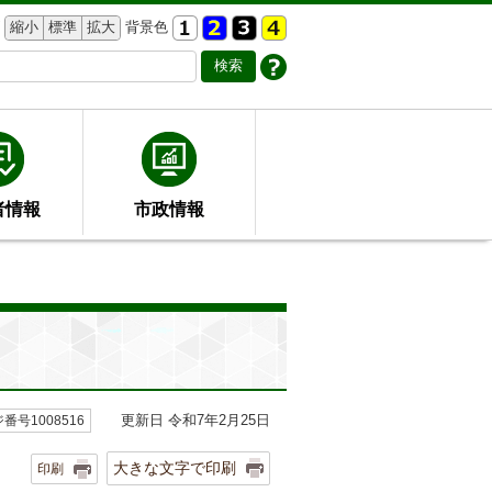
縮小
標準
拡大
背景色
者情報
市政情報
更新日 令和7年2月25日
番号1008516
大きな文字で印刷
印刷