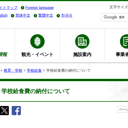
文字サイズ
イトマップ
Foreign language
glish
简体中文
繁體中文
한국어
情報
観光・イベント
施設案内
事業
>
教育・学校
>
学校給食
> 学校給食費の納付について
学校給食費の納付について
ページ