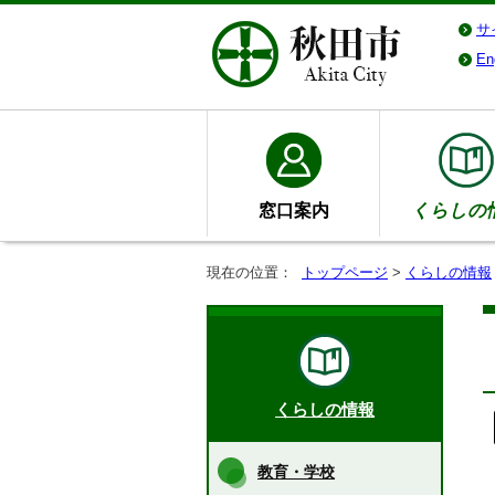
サ
En
窓口案内
くらしの
現在の位置：
トップページ
>
くらしの情報
くらしの情報
教育・学校