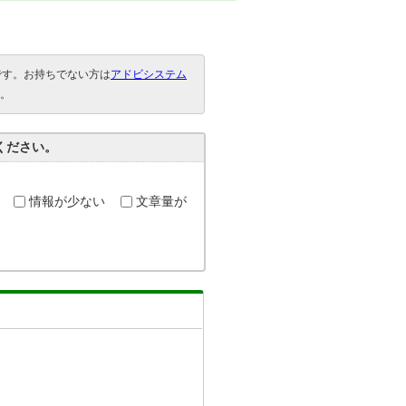
要です。お持ちでない方は
アドビシステム
。
ください。
情報が少ない
文章量が