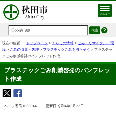
メニュー
現在の位置：
トップページ
>
くらしの情報
>
ごみ・リサイクル・環
境
>
ごみの収集・処理
>
プラスチックごみを減らそう
> プラスチッ
クごみ削減啓発のパンフレット作成
プラスチックごみ削減啓発のパンフレッ
ト作成
ページ番号1035044
更新日 令和4年6月22日