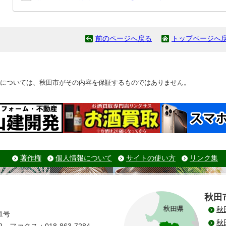
前のページへ戻る
トップページへ
については、秋田市がその内容を保証するものではありません。
著作権
個人情報について
サイトの使い方
リンク集
秋田
秋
1号
秋