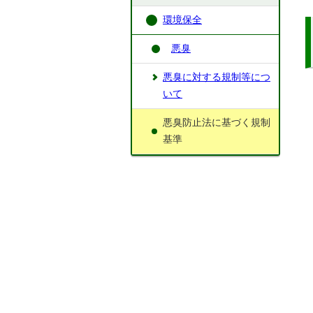
環境保全
悪臭
悪臭に対する規制等につ
いて
悪臭防止法に基づく規制
基準