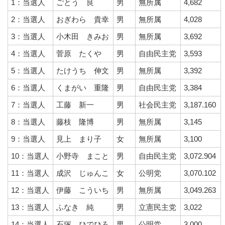
1：当選人
ごとう 良
男
無所属
4,682
2：当選人
おぎわら 貴幸
男
無所属
4,028
3：当選人
小木田 きみお
男
無所属
3,692
4：当選人
菅原 たくや
男
自由民主党
3,593
5：当選人
たけうち 伸文
男
無所属
3,392
6：当選人
くまがい 重隆
男
自由民主党
3,384
7：当選人
工藤 新一
男
社会民主党
3,187.160
8：当選人
藤枝 隆博
男
無所属
3,145
9：当選人
見上 まり子
女
無所属
3,100
10：当選人
小野寺 まこと
男
自由民主党
3,072.904
11：当選人
成沢 じゅんこ
女
公明党
3,070.102
12：当選人
伊藤 こういち
男
無所属
3,049.263
13：当選人
ふなき 純
男
立憲民主党
3,022
14：当選人
石塚 ひでひろ
男
公明党
3,000