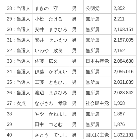
28：当選人
まきの 守
男
公明党
2,352
29：当選人
小松 たける
男
無所属
2,211
30：当選人
安井 まさひろ
男
無所属
2,198.151
31：当選人
安井 せいえつ
男
無所属
2,197.005
32：当選人
いわや 政良
男
無所属
2,152
33：当選人
佐藤 広久
男
日本共産党
2,084.630
34：当選人
伊藤 かずえい
男
無所属
2,055.016
35：当選人
工藤 ともひこ
男
無所属
2,031.839
36：当選人
渡辺 まさひろ
男
無所属
2,023.842
37：次点
ながさわ 孝政
男
社会民主党
1,998
38
やや かねよし
男
無所属
1,887
39
田中 つとむ
男
無所属
1,876
40
さとう てつじ
男
国民民主党
1,832.191