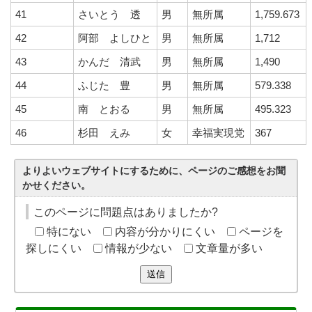
41
さいとう 透
男
無所属
1,759.673
42
阿部 よしひと
男
無所属
1,712
43
かんだ 清武
男
無所属
1,490
44
ふじた 豊
男
無所属
579.338
45
南 とおる
男
無所属
495.323
46
杉田 えみ
女
幸福実現党
367
よりよいウェブサイトにするために、ページのご感想をお聞
かせください。
このページに問題点はありましたか?
特にない
内容が分かりにくい
ページを
探しにくい
情報が少ない
文章量が多い
送信