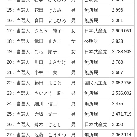
15：当選人
花田 きよみ
男
無所属
2,996
16：当選人
倉田 よしひろ
男
無所属
2,981
17：当選人
さとう 純子
女
日本共産党
2,909.051
18：当選人
武田 まさこ
女
公明党
2,833
19：当選人
なら 順子
女
日本共産党
2,788.909
20：当選人
川口 まさたけ
男
無所属
2,788
21：当選人
小林 一夫
男
無所属
2,687
22：当選人
藤田 まこと
男
国民民主党
2,652.756
23：当選人
さいとう 勝
男
無所属
2,536.002
24：当選人
細川 信二
男
無所属
2,475
25：当選人
赤坂 光一
男
無所属
2,471.719
26：当選人
鈴木 さとし
男
日本共産党
2,390
27：当選人
佐藤 こうえつ
男
無所属
2,362.114