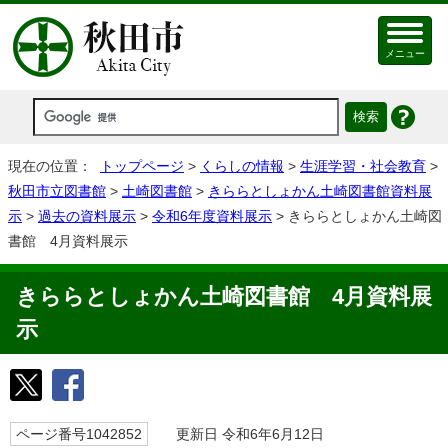
メニュー
現在の位置：
トップページ
>
くらしの情報
>
生涯学習・社会教育
>
秋田市立図書館
>
土崎図書館
>
きららとしょかん土崎図書館資料展
示
>
過去の資料展示
>
令和6年度資料展示
> きららとしょかん土崎図
書館 4月資料展示
きららとしょかん土崎図書館 4月資料展
示
ページ番号1042852
更新日 令和6年6月12日