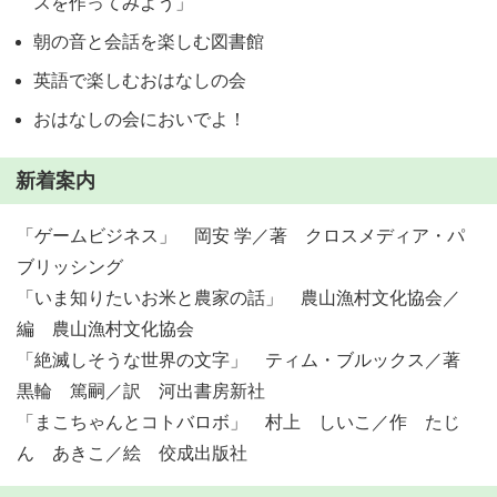
スを作ってみよう」
朝の音と会話を楽しむ図書館
英語で楽しむおはなしの会
おはなしの会においでよ！
新着案内
「ゲームビジネス」 岡安 学／著 クロスメディア・パ
ブリッシング
「いま知りたいお米と農家の話」 農山漁村文化協会／
編 農山漁村文化協会
「絶滅しそうな世界の文字」 ティム・ブルックス／著
黒輪 篤嗣／訳 河出書房新社
「まこちゃんとコトバロボ」 村上 しいこ／作 たじ
ん あきこ／絵 佼成出版社