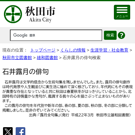
メニュー
現在の位置：
トップページ
>
くらしの情報
>
生涯学習・社会教育
>
秋田市立図書館
>
雄和図書館
> 石井露月の俳句検索