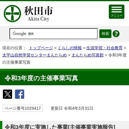
メニュー
現在の位置：
トップページ
>
くらしの情報
>
生涯学習・社会教育
>
太平山自然学習センターまんたらめ
>
まんたらめ写真館
> 令和3年度
の主催事業写真
令和3年度の主催事業写真
ページ番号1029417
更新日 令和4年3月31日
令和3年度に実施した事業[主催事業実施報告]