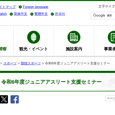
文字サイズ
イトマップ
Foreign language
glish
简体中文
繁體中文
한국어
情報
観光・イベント
施設案内
事業
>
スポーツ
>
競技スポーツ
> 令和6年度ジュニアアスリート支援セミナー
令和6年度ジュニアアスリート支援セミナー
ページ