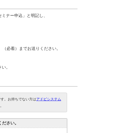
ート支援セミナー申込」と明記し、
日）（必着）までお送りください。
さい。
要です。お持ちでない方は
アドビシステム
。
ください。