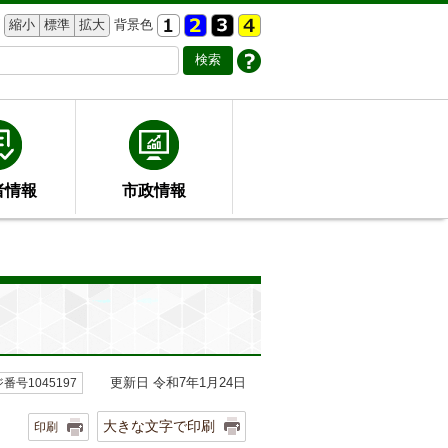
縮小
標準
拡大
背景色
者情報
市政情報
更新日 令和7年1月24日
番号1045197
大きな文字で印刷
印刷