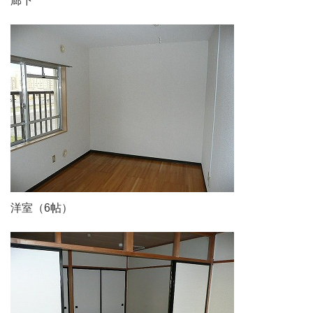
廊下
洋室（6帖）