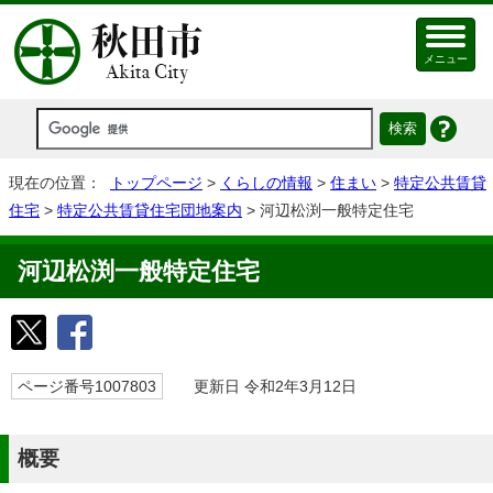
メニュー
現在の位置：
トップページ
>
くらしの情報
>
住まい
>
特定公共賃貸
住宅
>
特定公共賃貸住宅団地案内
> 河辺松渕一般特定住宅
河辺松渕一般特定住宅
ページ番号1007803
更新日 令和2年3月12日
概要