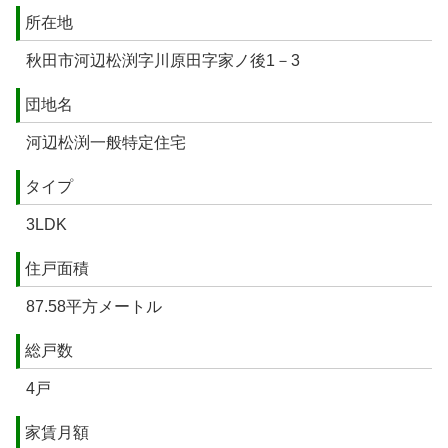
所在地
秋田市河辺松渕字川原田字家ノ後1－3
団地名
河辺松渕一般特定住宅
タイプ
3LDK
住戸面積
87.58平方メートル
総戸数
4戸
家賃月額