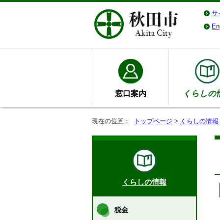
サ
En
窓口案内
くらしの
現在の位置：
トップページ
>
くらしの情報
くらしの情報
税金