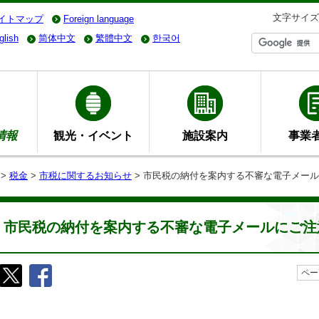
文字サイズ
イトマップ
Foreign language
glish
简体中文
繁體中文
한국어
情報
観光・イベント
施設案内
事業
>
税金
>
市税に関するお知らせ
> 市民税の納付を案内する不審な電子メー
市民税の納付を案内する不審な電子メールにご注
ペー