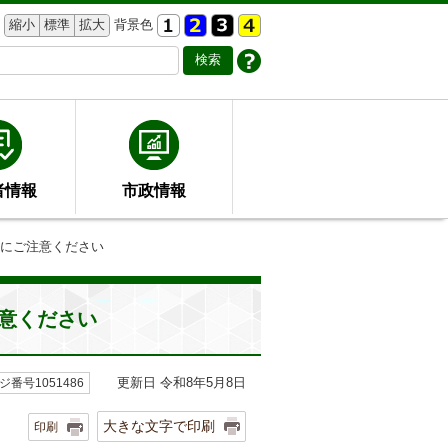
縮小
標準
拡大
背景色
者情報
市政情報
ルにご注意ください
意ください
更新日 令和8年5月8日
ジ番号1051486
大きな文字で印刷
印刷