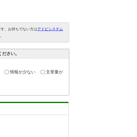
要です。お持ちでない方は
アドビシステム
。
ください。
情報が少ない
文章量が