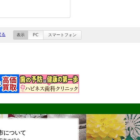
戻る
表示
PC
スマートフォン
市について