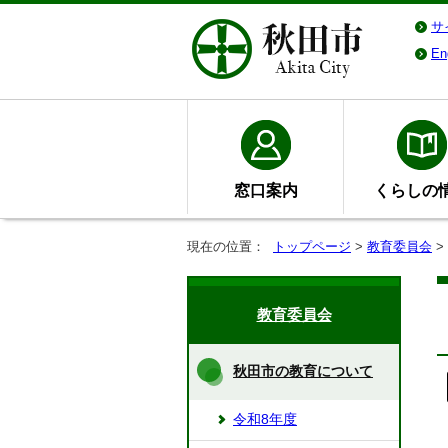
サ
En
窓口案内
くらしの
現在の位置：
トップページ
>
教育委員会
>
教育委員会
秋田市の教育について
令和8年度