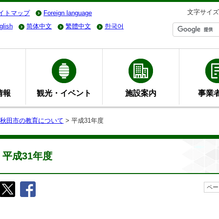
文字サイズ
イトマップ
Foreign language
glish
简体中文
繁體中文
한국어
情報
観光・イベント
施設案内
事業
秋田市の教育について
> 平成31年度
平成31年度
ペー