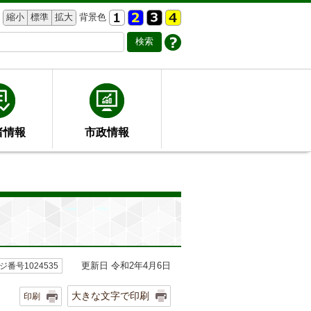
縮小
標準
拡大
背景色
者情報
市政情報
更新日 令和2年4月6日
ジ番号1024535
大きな文字で印刷
印刷