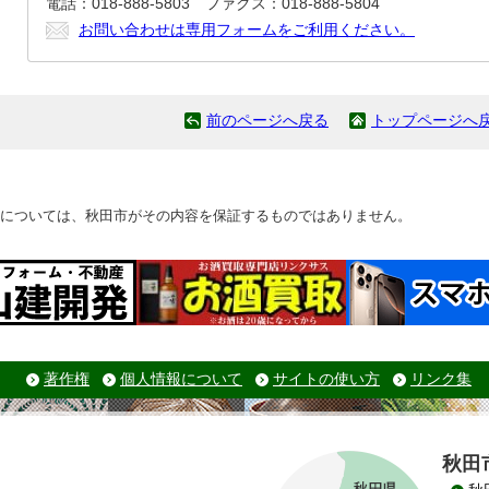
電話：018-888-5803 ファクス：018-888-5804
お問い合わせは専用フォームをご利用ください。
前のページへ戻る
トップページへ
については、秋田市がその内容を保証するものではありません。
著作権
個人情報について
サイトの使い方
リンク集
秋田