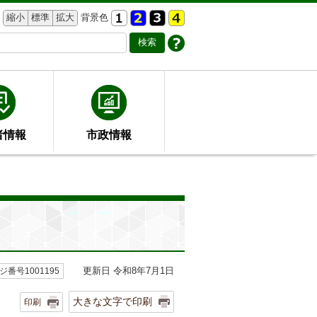
縮小
標準
拡大
背景色
者情報
市政情報
更新日 令和8年7月1日
ジ番号1001195
大きな文字で印刷
印刷