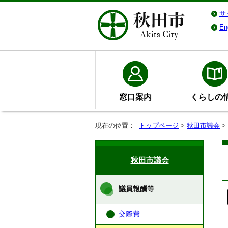
サ
En
窓口案内
くらしの
現在の位置：
トップページ
>
秋田市議会
>
秋田市議会
議員報酬等
交際費