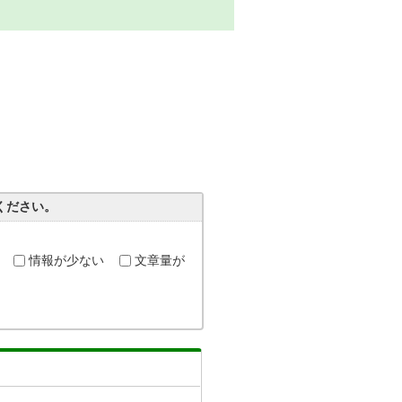
ください。
情報が少ない
文章量が