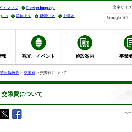
文字サイズ
イトマップ
Foreign language
glish
简体中文
繁體中文
한국어
情報
観光・イベント
施設案内
事業
議員報酬等
>
交際費
> 交際費について
交際費について
ペー