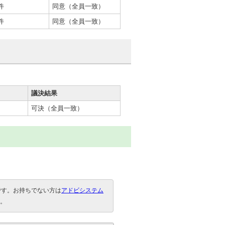
件
同意（全員一致）
件
同意（全員一致）
議決結果
可決（全員一致）
要です。お持ちでない方は
アドビシステム
。