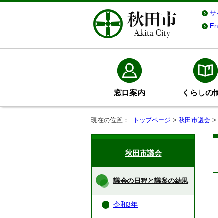
サ
En
窓口案内
くらしの
現在の位置：
トップページ
>
秋田市議会
>
秋田市議会
議会の日程と議案の結果
令和3年