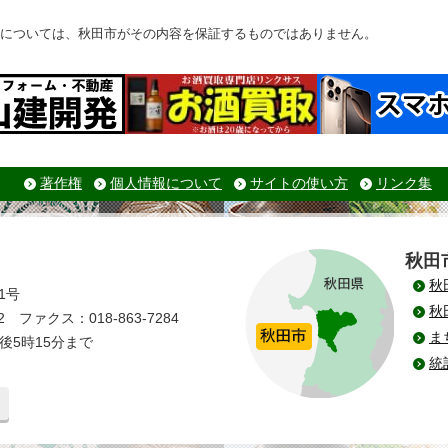
については、秋田市がその内容を保証するものではありません。
著作権
個人情報について
サイトの使い方
リンク集
秋田
秋
1号
秋
 ファクス：018-863-7284
ま
後5時15分まで
統