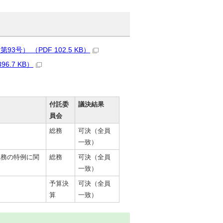
） （PDF 102.5 KB）
.7 KB）
付託委
議決結果
員会
総務
可決（全員
一致）
義務の特例に関
総務
可決（全員
一致）
予算決
可決（全員
算
一致）