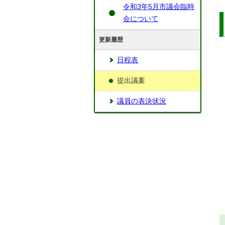
令和3年5月市議会臨時
会について
更新履歴
日程表
提出議案
議員の表決状況