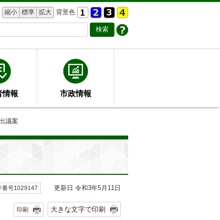
縮小
標準
拡大
背景色
者情報
市政情報
提出議案
更新日 令和3年5月11日
番号1029147
大きな文字で印刷
印刷