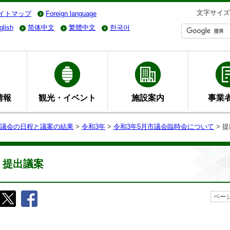
文字サイズ
イトマップ
Foreign language
glish
简体中文
繁體中文
한국어
情報
観光・イベント
施設案内
事業
議会の日程と議案の結果
>
令和3年
>
令和3年5月市議会臨時会について
> 
提出議案
ページ