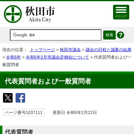
メニュー
現在の位置：
トップページ
>
秋田市議会
>
議会の日程と議案の結果
>
令和5年
>
令和5年2月市議会定例会について
> 代表質問者および一
般質問者
代表質問者および一般質問者
ページ番号1037111
更新日 令和5年2月22日
代表質問者